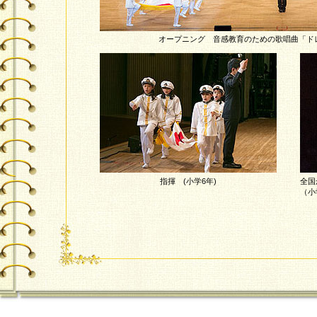
オープニング 音感教育のための歌唱曲「ド
指揮 (小学6年)
全国
（小