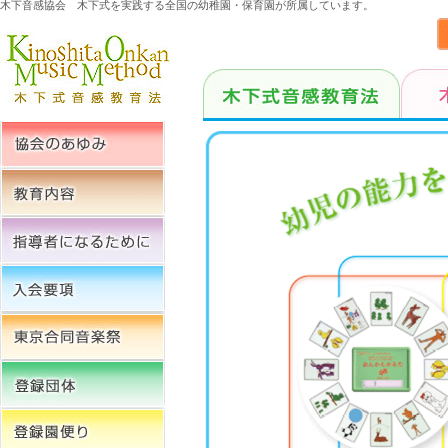
木下音感協会 木下式を実践する全国の幼稚園・保育園が所属しています。