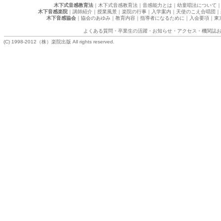
木下式音感教育法
｜
木下式音感教育法
｜
音感能力とは
｜
幼童唱法について
木下音感楽院
｜
講師紹介
｜
授業風景
｜
楽院の行事
｜
入学案内
｜
天使のこえ合唱団
｜
木下音感協会
｜
協会のあゆみ
｜
教育内容
｜
指導者になるために
｜
入会要項
｜
東
よくある質問
・
卒業生の活躍
・
お知らせ
・
アクセス
・
機関誌
(C) 1998-2012（株）楽院出版 All rights reserved.